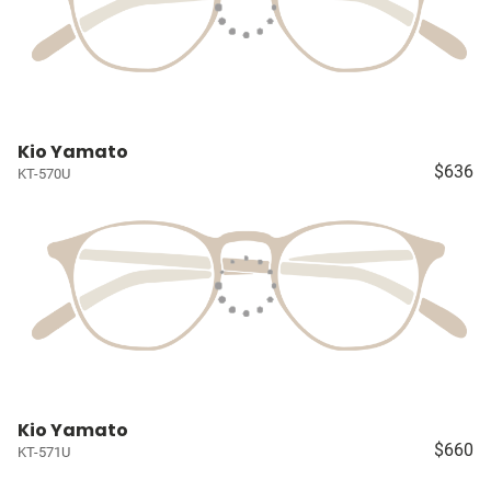
Kio Yamato
$636
KT-570U
Kio Yamato
$660
KT-571U