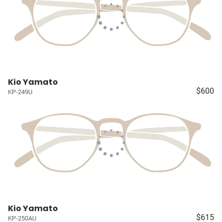
Kio Yamato
$600
KP-249U
Kio Yamato
$615
KP-250AU