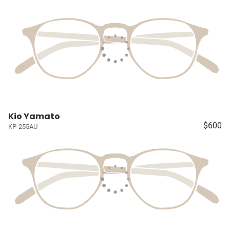
Kio Yamato
$600
KP-255AU