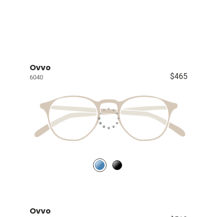
Ovvo
$465
6040
Ovvo