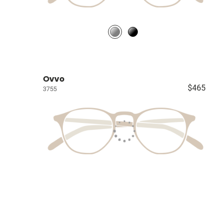
Ovvo
$465
3755