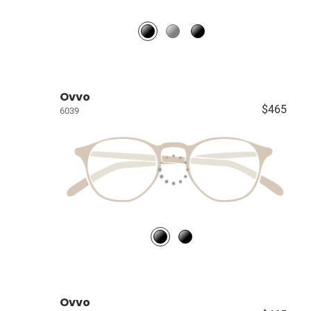
Ovvo
$465
6039
Ovvo