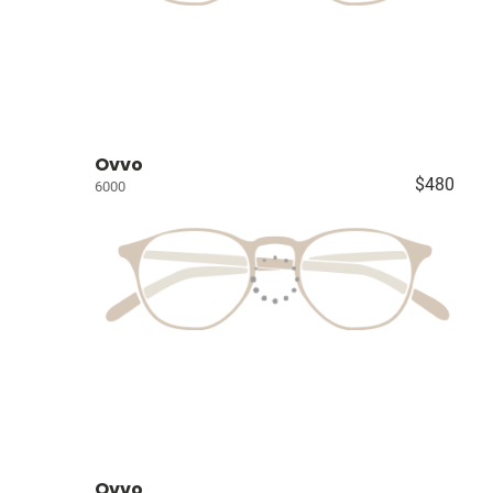
Ovvo
$480
6000
Ovvo