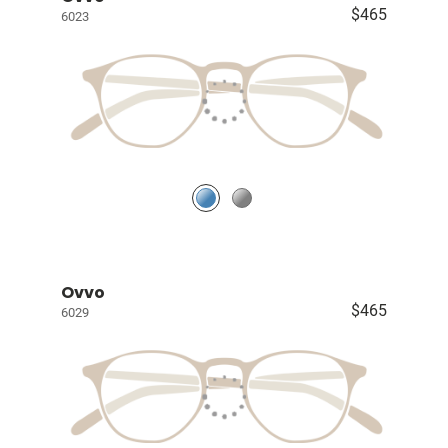
$465
6023
Ovvo
$465
6029