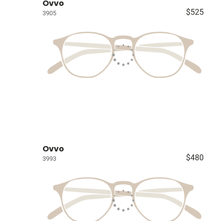
Ovvo
$525
3905
Ovvo
$480
3993