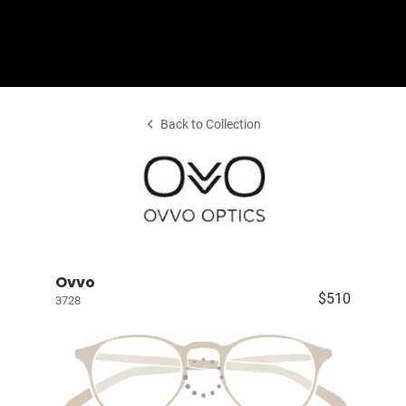
Shop Collection
Our Return & Exchange Policy
Back to Collection
Ovvo
$510
3728