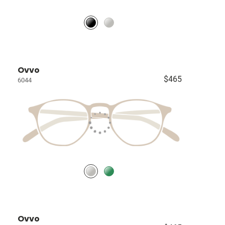
Ovvo
$465
6044
Ovvo