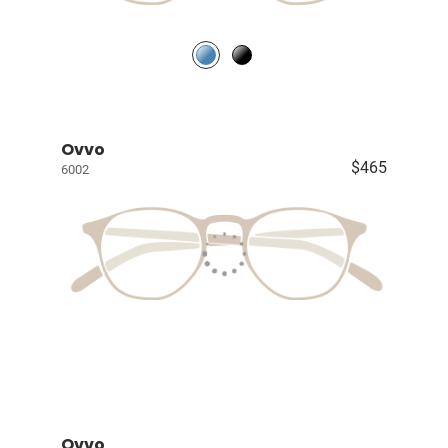
Ovvo
$465
6002
Ovvo