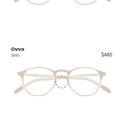
Ovvo
$480
3890