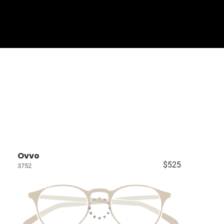
Sign In
Basket
Ovvo
$525
3752