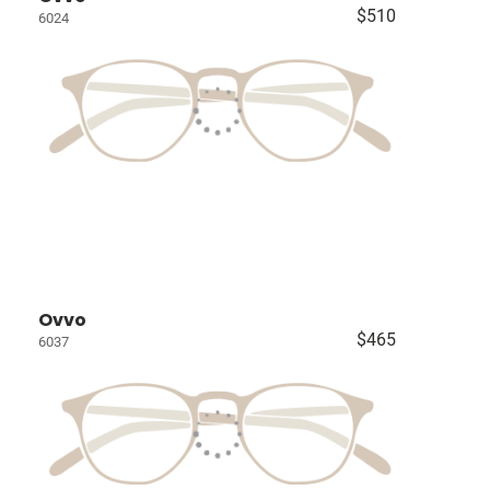
$510
6024
Ovvo
$465
6037