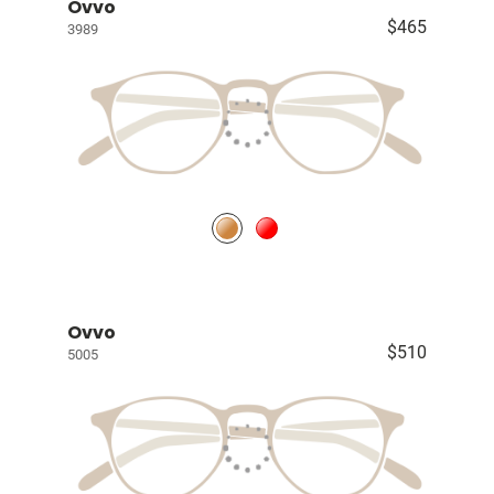
Ovvo
$465
3989
Ovvo
$510
5005