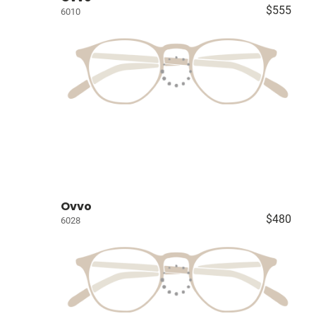
$555
6010
Ovvo
$480
6028