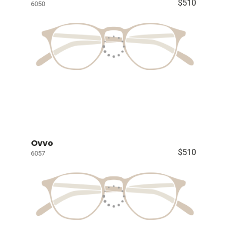
$510
6050
Ovvo
$510
6057