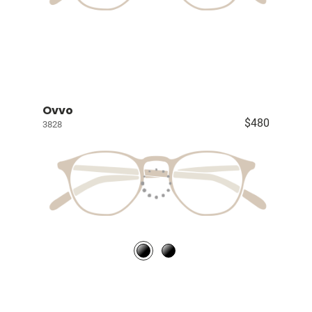
Ovvo
$480
3828