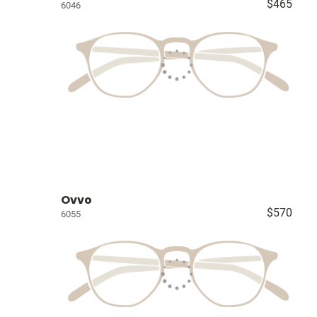
$465
6046
Ovvo
$570
6055