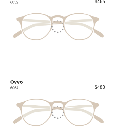
$465
6052
Ovvo
$480
6064