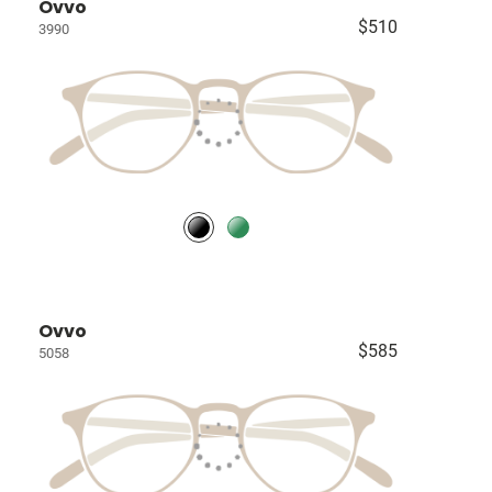
Ovvo
$510
3990
Ovvo
$585
5058