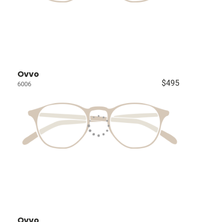
Ovvo
$495
6006
Ovvo