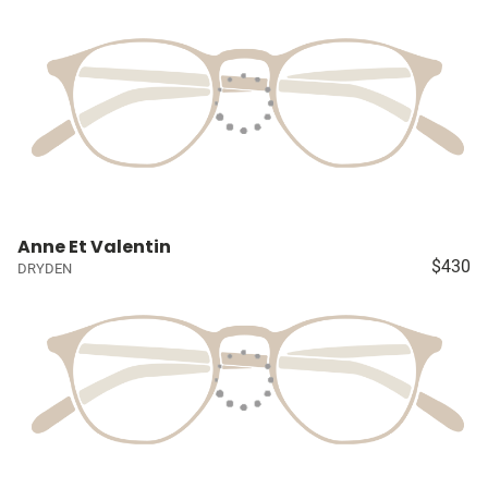
Anne Et Valentin
$430
DRYDEN