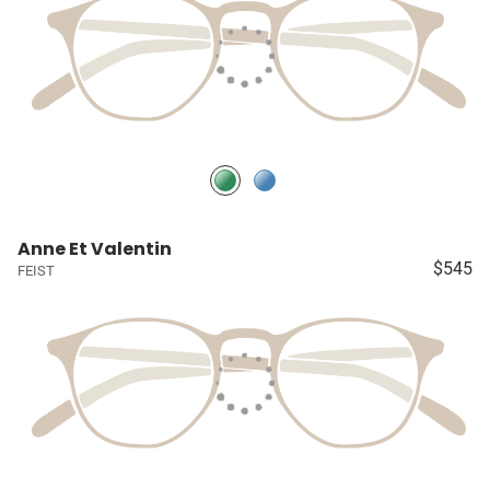
Anne Et Valentin
$545
FEIST