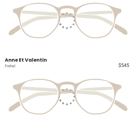
Anne Et Valentin
$545
Frehel