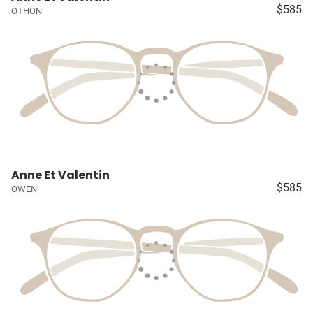
$585
OTHON
Anne Et Valentin
$585
OWEN