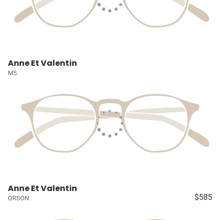
Anne Et Valentin
M5
Anne Et Valentin
$585
ORSON