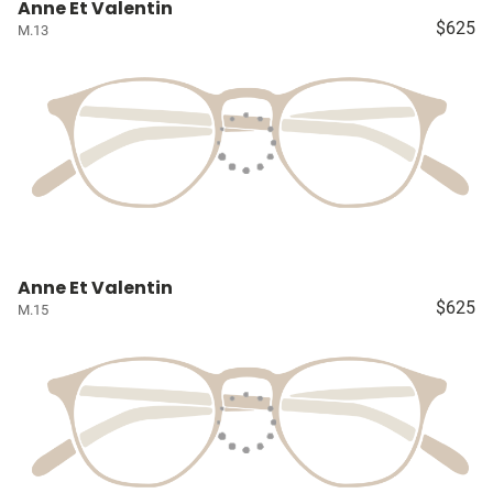
Anne Et Valentin
$625
M.13
Anne Et Valentin
$625
M.15