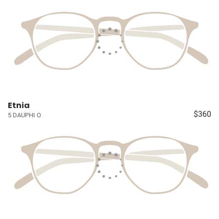
Etnia
$360
5 DAUPHI O