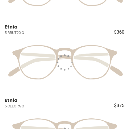
Etnia
$360
5 BRUT20 O
Etnia
$375
5 CLEOPA O