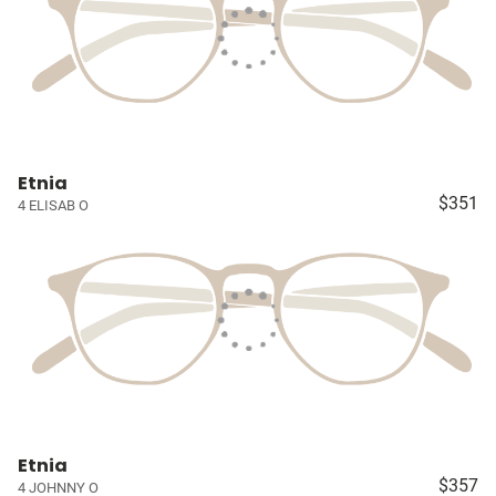
Etnia
$351
4 ELISAB O
Etnia
$357
4 JOHNNY O