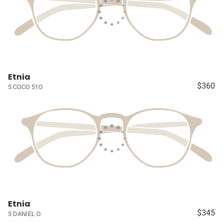
Etnia
$360
5 COCO 51O
Etnia
$345
5 DANIEL O