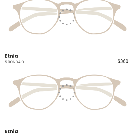
Etnia
$360
5 RONDA O
Etnia