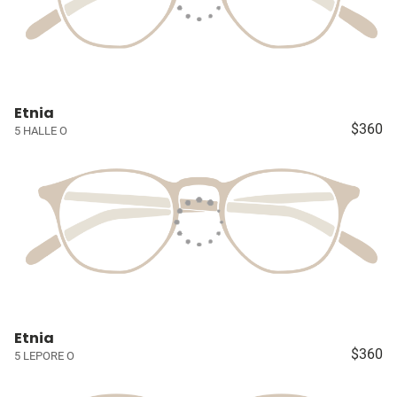
Etnia
$360
5 HALLE O
Etnia
$360
5 LEPORE O