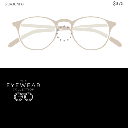
$375
5 SAJONI O
Quick Links
About Us