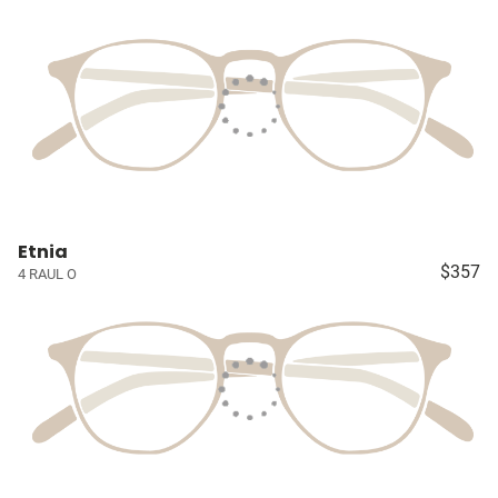
Etnia
$357
4 RAUL O