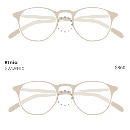
Etnia
$360
5 DAUPHI O