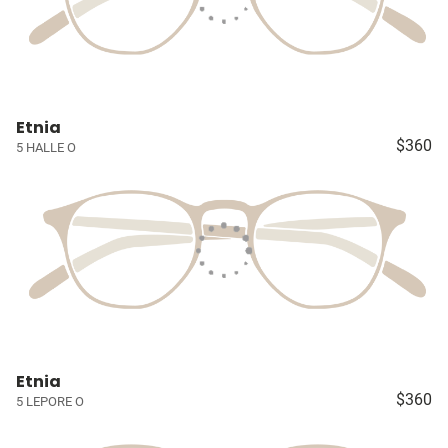
Etnia
$360
5 HALLE O
Etnia
$360
5 LEPORE O