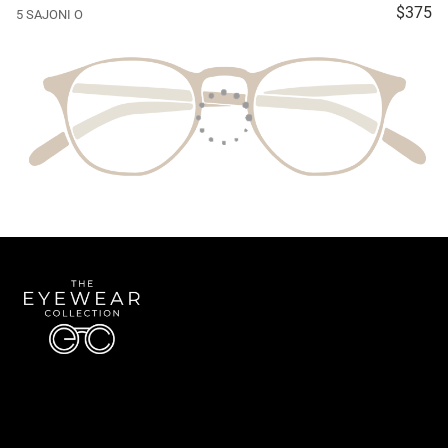
$375
5 SAJONI O
Quick Links
About Us