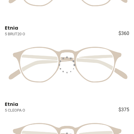
Etnia
$360
5 BRUT20 O
Etnia
$375
5 CLEOPA O