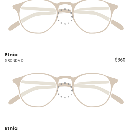
Etnia
$360
5 RONDA O
Etnia