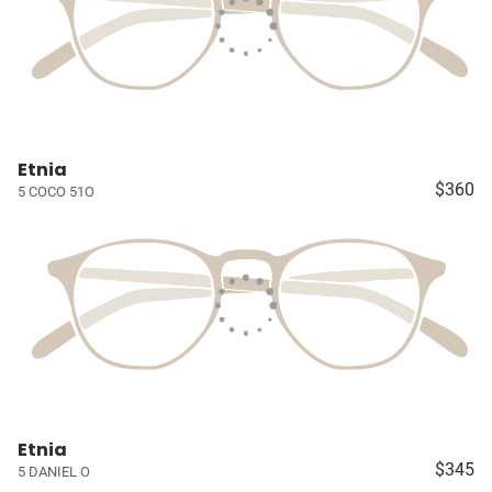
Etnia
$360
5 COCO 51O
Etnia
$345
5 DANIEL O