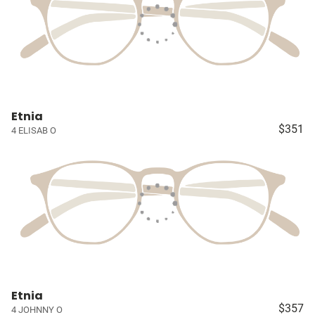
Etnia
$351
4 ELISAB O
Etnia
$357
4 JOHNNY O