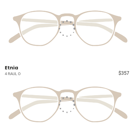
Etnia
$357
4 RAUL O