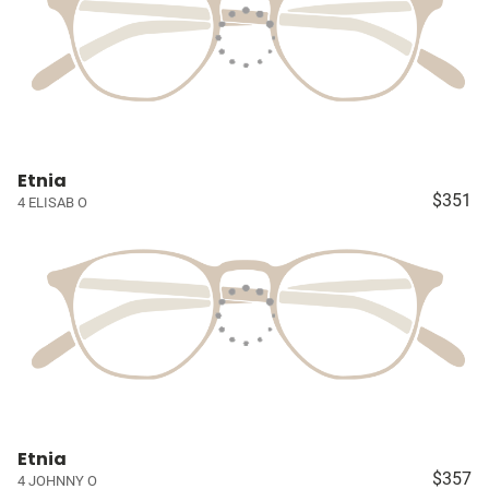
Etnia
$351
4 ELISAB O
Etnia
$357
4 JOHNNY O