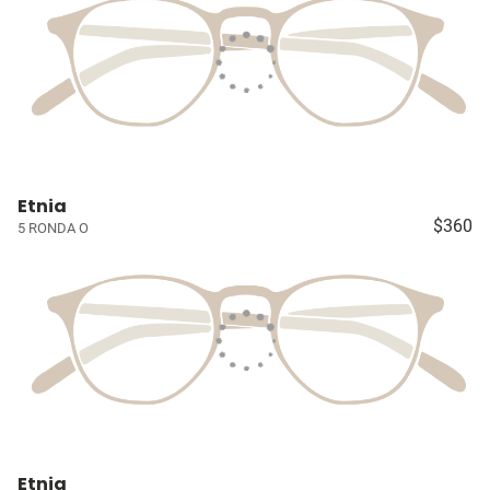
Etnia
$360
5 RONDA O
Etnia