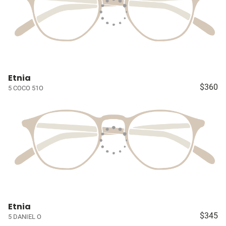
Etnia
$360
5 COCO 51O
Etnia
$345
5 DANIEL O