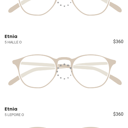
Etnia
$360
5 HALLE O
Etnia
$360
5 LEPORE O