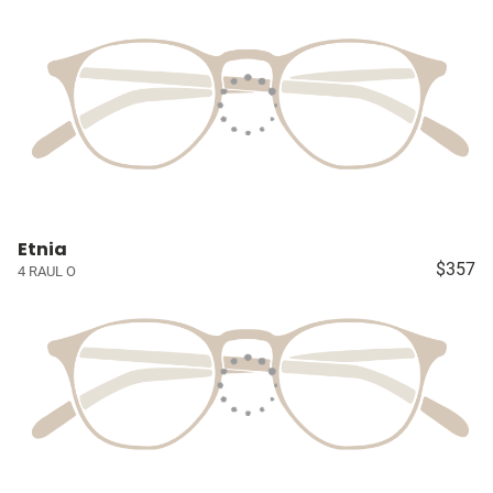
Etnia
$357
4 RAUL O