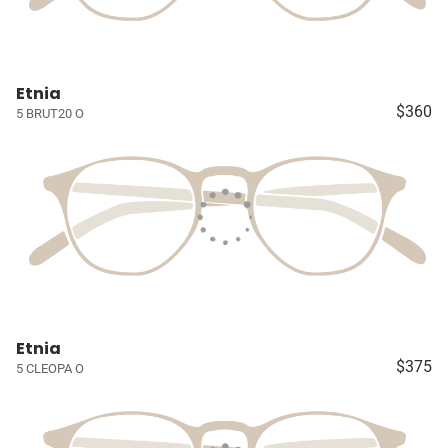
Etnia
$360
5 BRUT20 O
Etnia
$375
5 CLEOPA O