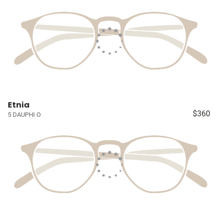
Etnia
$360
5 DAUPHI O