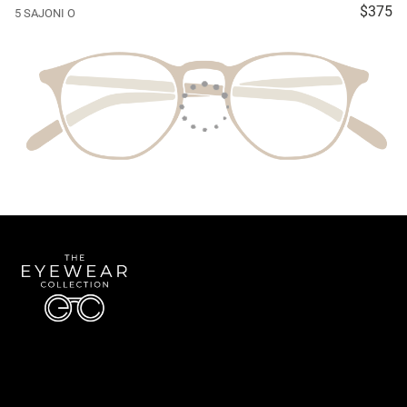
$375
5 SAJONI O
Quick Links
About Us