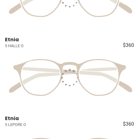
Etnia
$360
5 HALLE O
Etnia
$360
5 LEPORE O