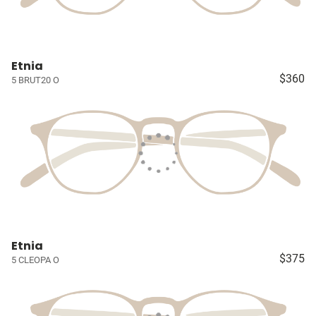
Etnia
$360
5 BRUT20 O
Etnia
$375
5 CLEOPA O