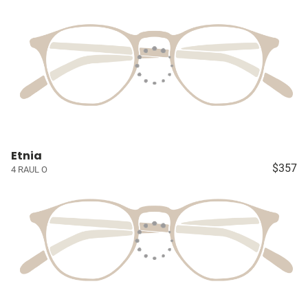
Etnia
$357
4 RAUL O