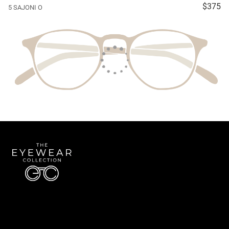
$375
5 SAJONI O
Quick Links
About Us