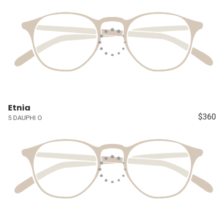
Etnia
$360
5 DAUPHI O