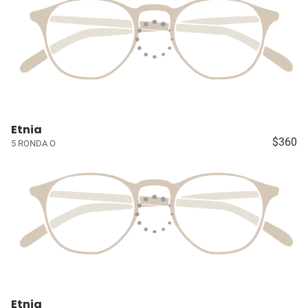
Etnia
$360
5 RONDA O
Etnia