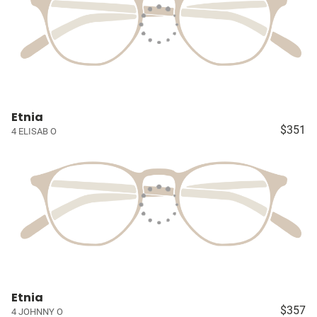
Etnia
$351
4 ELISAB O
Etnia
$357
4 JOHNNY O