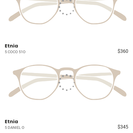
Etnia
$360
5 COCO 51O
Etnia
$345
5 DANIEL O