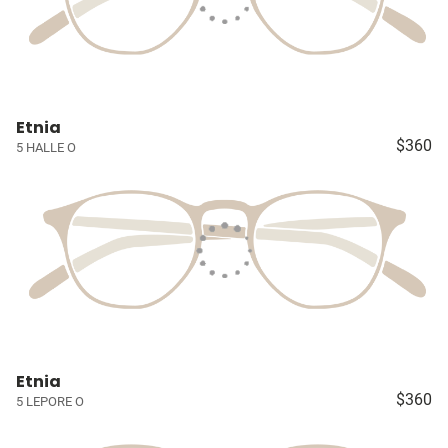
Etnia
$360
5 HALLE O
Etnia
$360
5 LEPORE O