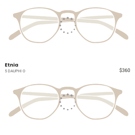
Etnia
$360
5 DAUPHI O