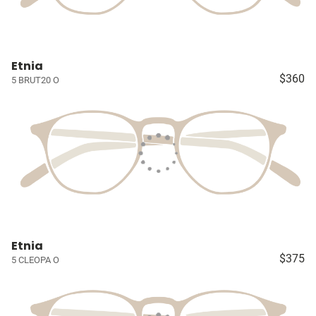
Etnia
$360
5 BRUT20 O
Etnia
$375
5 CLEOPA O