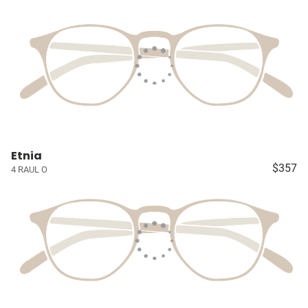
Etnia
$357
4 RAUL O