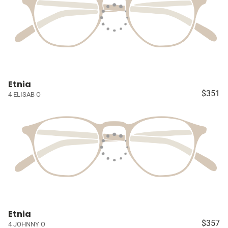
Etnia
$351
4 ELISAB O
Etnia
$357
4 JOHNNY O