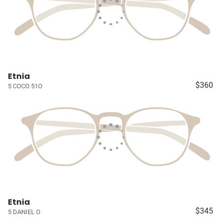
Etnia
$360
5 COCO 51O
Etnia
$345
5 DANIEL O