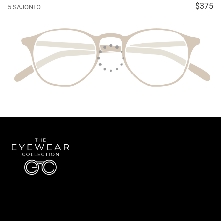
$375
5 SAJONI O
Quick Links
About Us