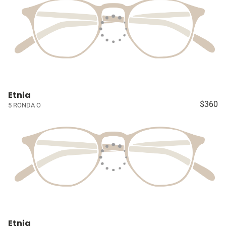
Etnia
$360
5 RONDA O
Etnia