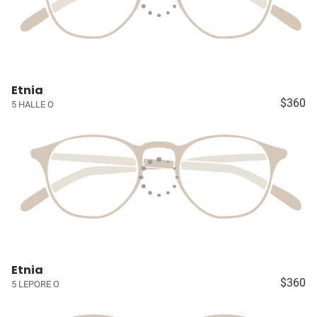
Etnia
$360
5 HALLE O
Etnia
$360
5 LEPORE O