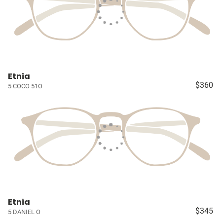
Etnia
$360
5 COCO 51O
Etnia
$345
5 DANIEL O