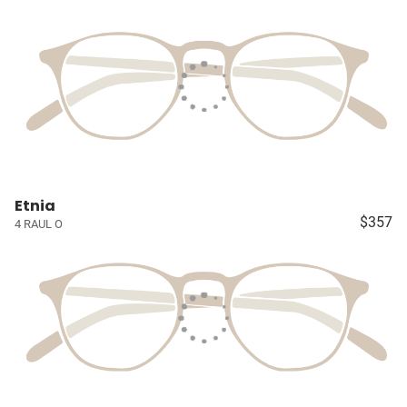
Etnia
$357
4 RAUL O