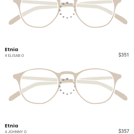
Etnia
$351
4 ELISAB O
Etnia
$357
4 JOHNNY O