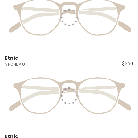
Etnia
$360
5 RONDA O
Etnia