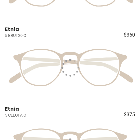
Etnia
$360
5 BRUT20 O
Etnia
$375
5 CLEOPA O