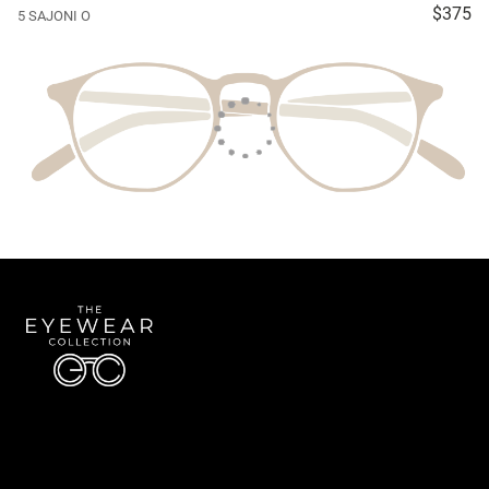
$375
5 SAJONI O
Quick Links
About Us