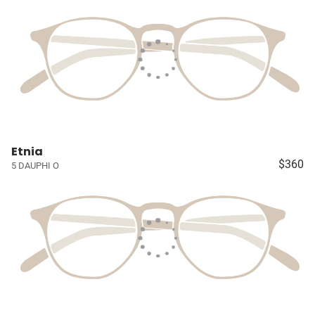
Etnia
$360
5 DAUPHI O