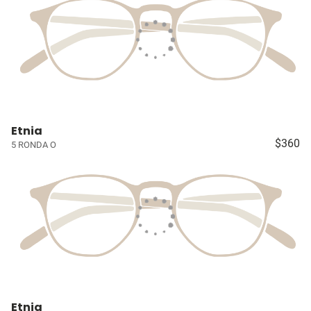
Etnia
$360
5 RONDA O
Etnia