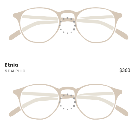
Etnia
$360
5 DAUPHI O