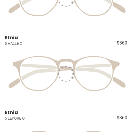
Etnia
$360
5 HALLE O
Etnia
$360
5 LEPORE O