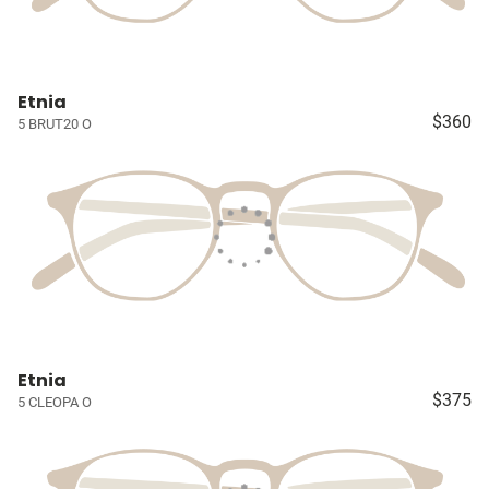
Etnia
$360
5 BRUT20 O
Etnia
$375
5 CLEOPA O