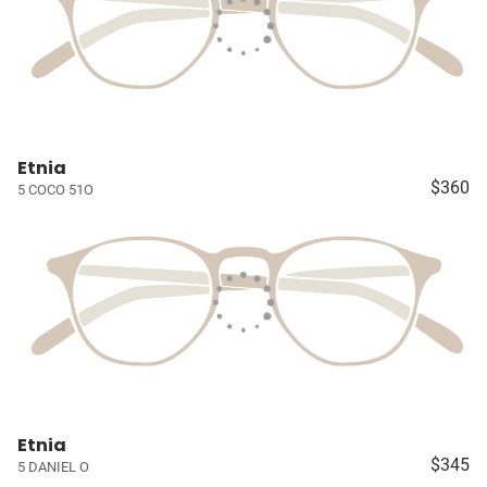
Etnia
$360
5 COCO 51O
Etnia
$345
5 DANIEL O