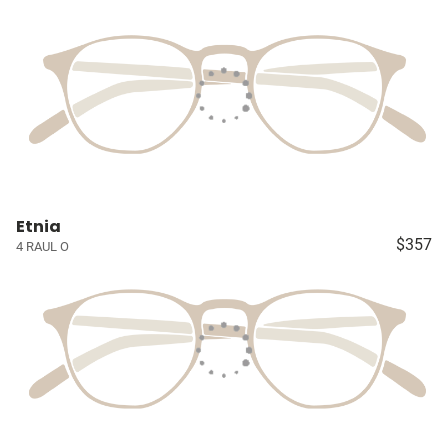
Etnia
$357
4 RAUL O