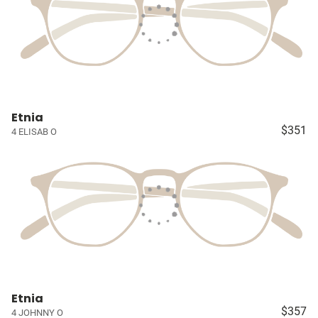
Etnia
$351
4 ELISAB O
Etnia
$357
4 JOHNNY O