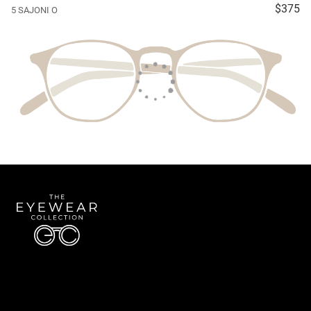
$375
5 SAJONI O
Quick Links
About Us