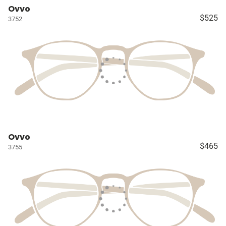
Ovvo
$525
3752
Ovvo
$465
3755