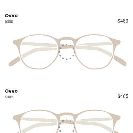
Ovvo
$480
6000
Ovvo
$465
6002