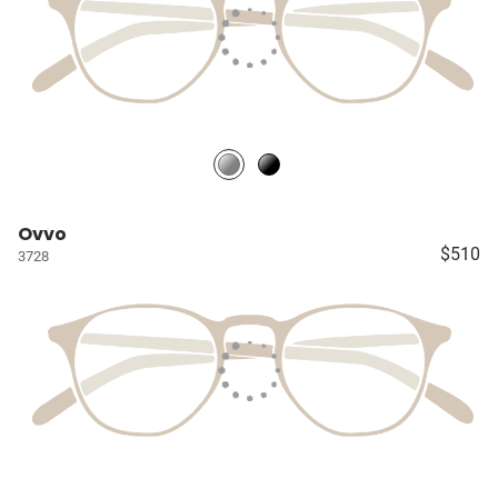
Ovvo
$510
3728