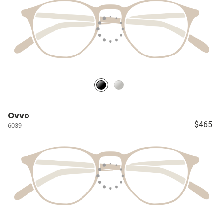
Ovvo
$465
6039