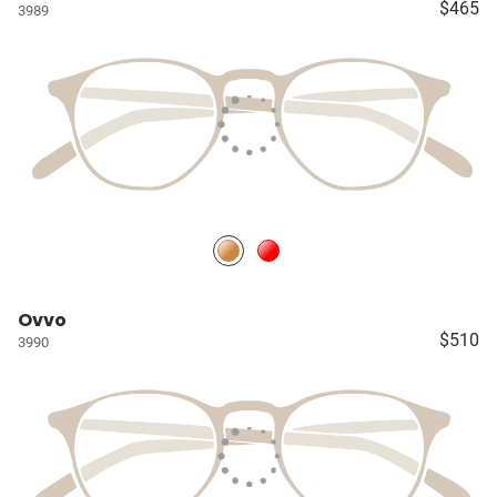
$465
3989
Ovvo
$510
3990