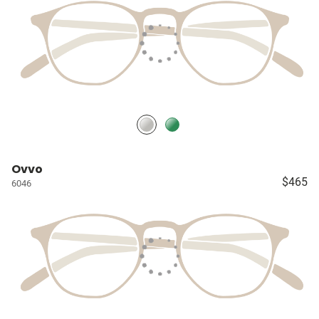
Ovvo
$465
6046