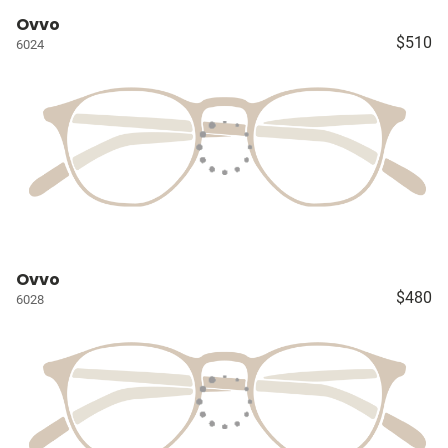
Ovvo
$510
6024
Ovvo
$480
6028