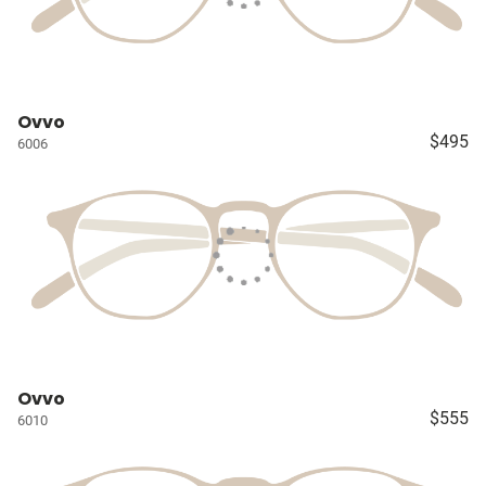
Ovvo
$495
6006
Ovvo
$555
6010