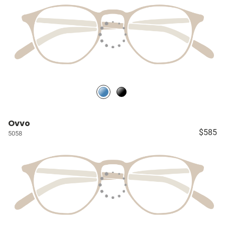
Ovvo
$585
5058