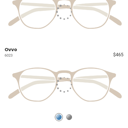
Ovvo
$465
6023