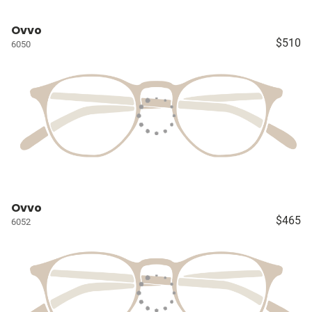
Ovvo
$510
6050
Ovvo
$465
6052