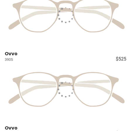
Ovvo
$525
3905
Ovvo