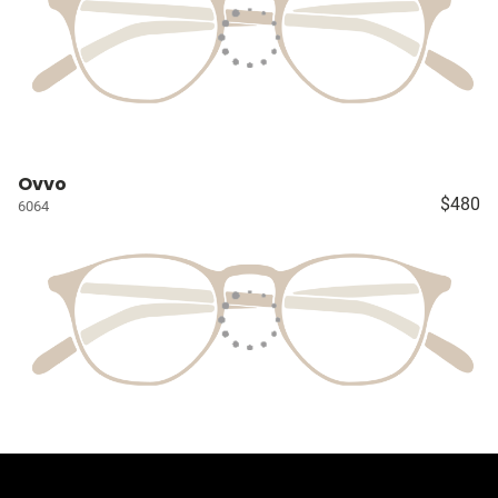
Ovvo
$480
6064