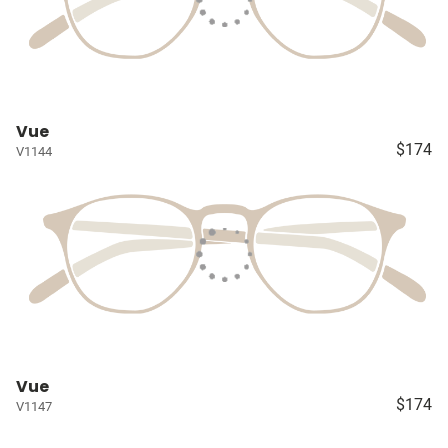
Vue
$174
V1144
Vue
$174
V1147