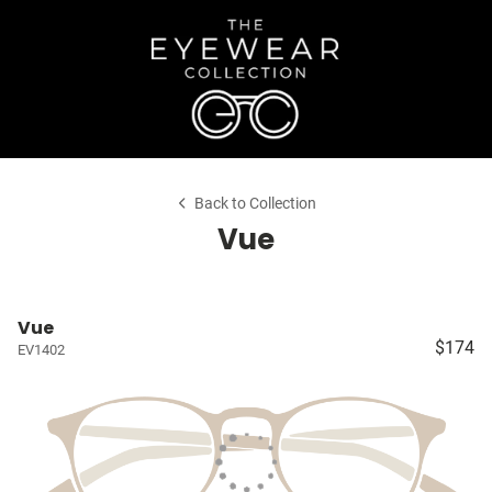
Back to Collection
Vue
Vue
$174
EV1402