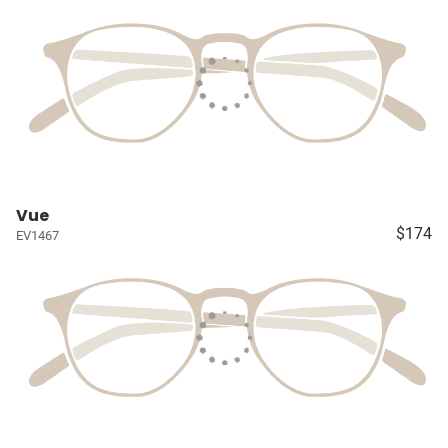
Vue
$174
EV1467