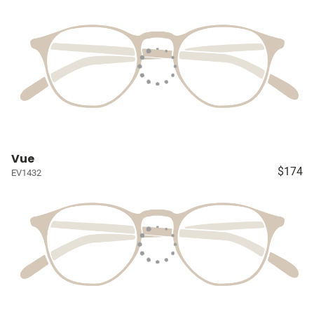
Vue
$174
EV1432