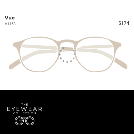
Vue
$174
V1163