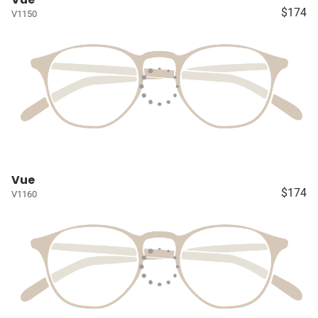
$174
V1150
Vue
$174
V1160