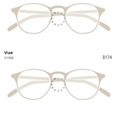
Vue
$174
V1098