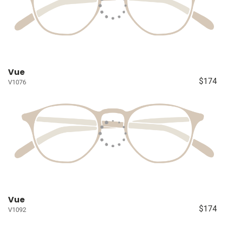
Vue
$174
V1076
Vue
$174
V1092