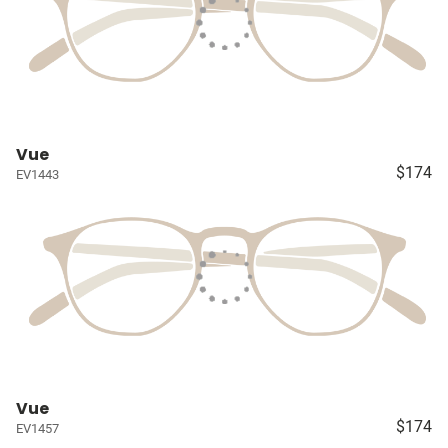
Vue
$174
EV1443
Vue
$174
EV1457