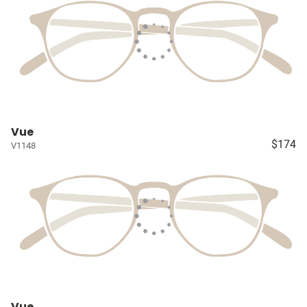
Vue
$174
V1148
Vue