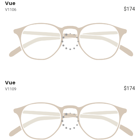
Vue
$174
V1106
Vue
$174
V1109