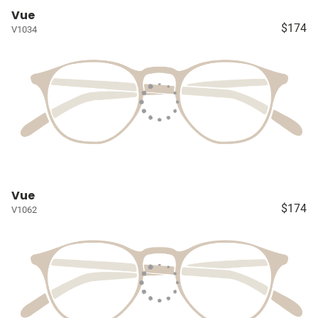
Vue
$174
V1034
Vue
$174
V1062